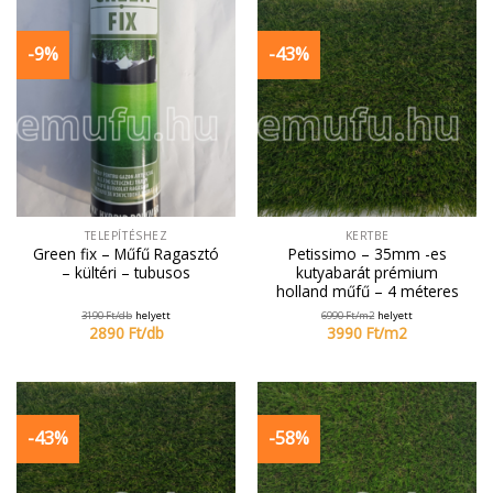
-9%
-43%
TELEPÍTÉSHEZ
KERTBE
Green fix – Műfű Ragasztó
Petissimo – 35mm -es
– kültéri – tubusos
kutyabarát prémium
holland műfű – 4 méteres
3190
Ft/
db
helyett
6990
Ft/
m2
helyett
2890
Ft/
db
3990
Ft/
m2
-43%
-58%