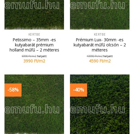
KERTBE
KERTBE
Petissimo – 35mm -es
Prémium Lux- 30mm -es
kutyabarát prémium
kutyabarát műfű olcsón – 2
holland műfű – 2 méteres
méteres
6990
Ft/
m2
helyett
10990
Ft/
m2
helyett
3990
Ft/
m2
4590
Ft/
m2
-58%
-40%