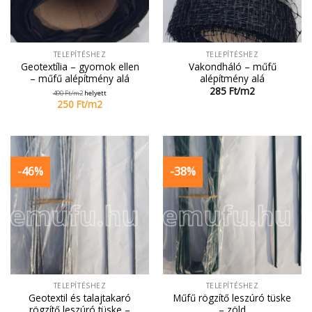
TELEPÍTÉSHEZ
TELEPÍTÉSHEZ
Geotextília – gyomok ellen
Vakondháló – műfű
– műfű alépítmény alá
alépítmény alá
285
Ft/
m2
490
Ft/
m2
helyett
250
Ft/
m2
-46%
-38%
TELEPÍTÉSHEZ
TELEPÍTÉSHEZ
Geotextil és talajtakaró
Műfű rögzítő leszúró tüske
rögzítő leszúró tüske –
– zöld