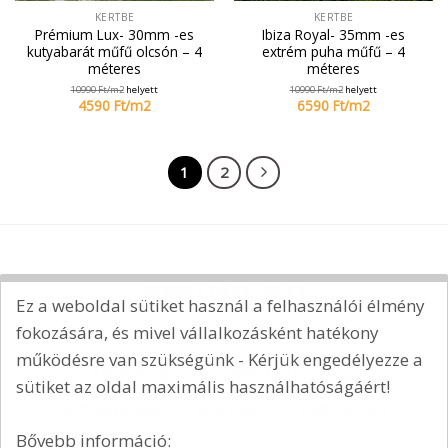
KERTBE
KERTBE
Prémium Lux- 30mm -es
Ibiza Royal- 35mm -es
kutyabarát műfű olcsón – 4
extrém puha műfű – 4
méteres
méteres
10990
Ft/
m2
helyett
10990
Ft/
m2
helyett
4590
Ft/
m2
6590
Ft/
m2
1
2
Ez a weboldal sütiket használ a felhasználói élmény
fokozására, és mivel vállalkozásként hatékony
működésre van szükségünk - Kérjük engedélyezze a
MŰFÜVEK
KIEGÉSZÍTŐK
sütiket az oldal maximális használhatóságáért!
REFERENCIÁK
RÓLUNK
KAPCSOLAT
Bővebb információ: