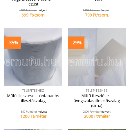
ezüst
1299
Ft/
csom.
helyett
1299
Ft/
csom.
helyett
699
Ft/
csom.
799
Ft/
csom.
-35%
-29%
TELEPÍTÉSHEZ
TELEPÍTÉSHEZ
Műfű illesztése – öntapadós
Műfű illesztése –
illesztőszalag
üvegszálas illesztőszalag
(sima)
1850
Ft/
méter
helyett
2800
Ft/
méter
helyett
1200
Ft/
méter
2000
Ft/
méter