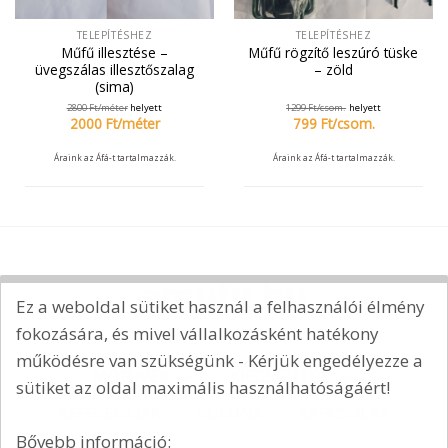
TELEPÍTÉSHEZ
TELEPÍTÉSHEZ
Műfű illesztése –
Műfű rögzítő leszúró tüske
üvegszálas illesztőszalag
– zöld
(sima)
2800
Ft/
méter
helyett
1299
Ft/
csom.
helyett
2000
Ft/
méter
799
Ft/
csom.
Áraink az Áfá-t tartalmazzák.
Áraink az Áfá-t tartalmazzák.
Ez a weboldal sütiket használ a felhasználói élmény
fokozására, és mivel vállalkozásként hatékony
működésre van szükségünk - Kérjük engedélyezze a
MŰFÜVEK
KIEGÉSZÍTŐK
sütiket az oldal maximális használhatóságáért!
REFERENCIÁK
RÓLUNK
KAPCSOLAT
Bővebb információ: