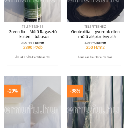
TELEPÍTÉSHEZ
TELEPÍTÉSHEZ
Green fix – Műfű Ragasztó
Geotextília – gyomok ellen
– kültéri – tubusos
– műfű alépítmény alá
3190
Ft/
db
helyett
490
Ft/
m2
helyett
2890
Ft/
db
250
Ft/
m2
Áraink az Áfá-t tartalmazzák.
Áraink az Áfá-t tartalmazzák.
-29%
-38%