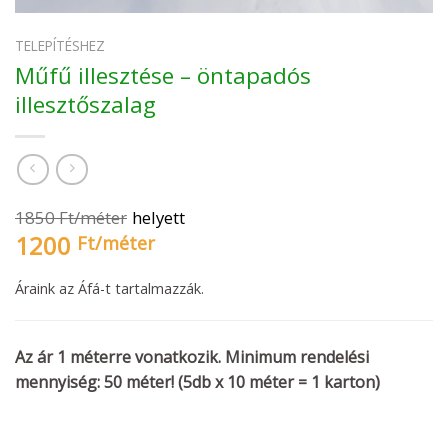
TELEPÍTÉSHEZ
Műfű illesztése – öntapadós
illesztőszalag
1850
Ft/
méter
helyett
1200
Ft/
méter
Áraink az Áfá-t tartalmazzák.
Az ár 1 méterre vonatkozik. Minimum rendelési
mennyiség: 50 méter! (5db x 10 méter = 1 karton)