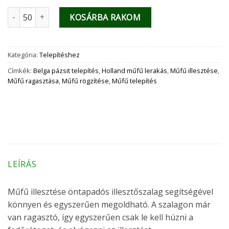
Műfű illesztése - öntapadós illesztőszalag mennyiség
KOSÁRBA RAKOM
Kategória:
Telepítéshez
Címkék:
Belga pázsit telepítés
,
Holland műfű lerakás
,
Műfű illesztése
,
Műfű ragasztása
,
Műfű rögzítése
,
Műfű telepítés
LEÍRÁS
Műfű illesztése öntapadós illesztőszalag segítségével
könnyen és egyszerűen megoldható. A szalagon már
van ragasztó, így egyszerűen csak le kell húzni a