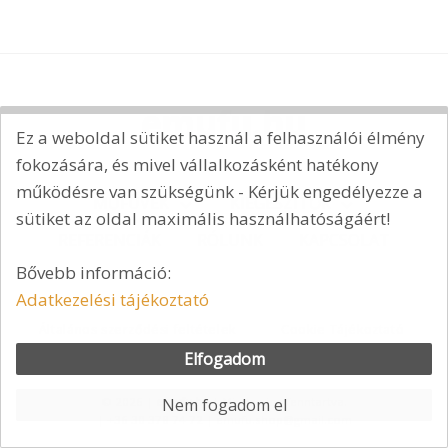
Ez a weboldal sütiket használ a felhasználói élmény
fokozására, és mivel vállalkozásként hatékony
működésre van szükségünk - Kérjük engedélyezze a
MŰFÜVEK
KIEGÉSZÍTŐK
sütiket az oldal maximális használhatóságáért!
REFERENCIÁK
RÓLUNK
KAPCSOLAT
Bővebb információ:
Adatkezelési tájékoztató
Általános szerződési feltételek
Cookie Tájékoztató
Elfogadom
Adatkezelési tájékoztató
Nem fogadom el
© 2026 |
emufu.hu
| Minden jog fenntartva.
|
+36 30 378 74 72
|
emufu.shop@gmail.com