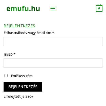
Skip
to
0
content
BEJELENTKEZÉS
Felhasználónév vagy Email cím
*
Jelszó
*
Emlékezz rám
BEJELENTKEZÉS
Elfelejtett jelszó?