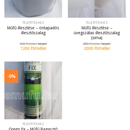
TELEPÍTÉSHEZ
TELEPÍTÉSHEZ
Műfű illesztése – öntapadós
Műfű illesztése –
illesztőszalag
üvegszálas illesztőszalag
(sima)
1850
Ft/
méter
helyett
2800
Ft/
méter
helyett
1200
Ft/
méter
2000
Ft/
méter
-9%
TELEPÍTÉSHEZ
Green fix – Műfű Ragasztó