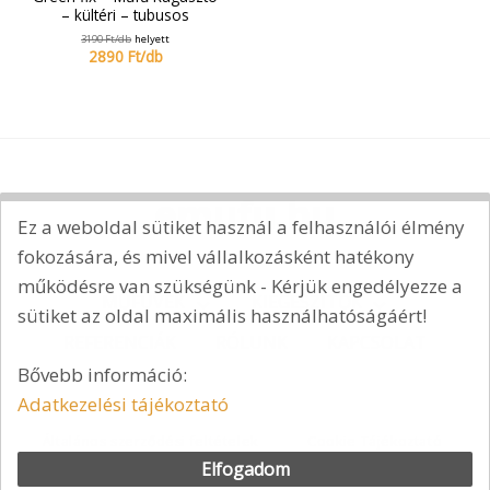
– kültéri – tubusos
3190
Ft/
db
helyett
2890
Ft/
db
Ez a weboldal sütiket használ a felhasználói élmény
fokozására, és mivel vállalkozásként hatékony
működésre van szükségünk - Kérjük engedélyezze a
MŰFÜVEK
KIEGÉSZÍTŐK
sütiket az oldal maximális használhatóságáért!
REFERENCIÁK
RÓLUNK
KAPCSOLAT
Bővebb információ:
Adatkezelési tájékoztató
Általános szerződési feltételek
Cookie Tájékoztató
Elfogadom
Adatkezelési tájékoztató