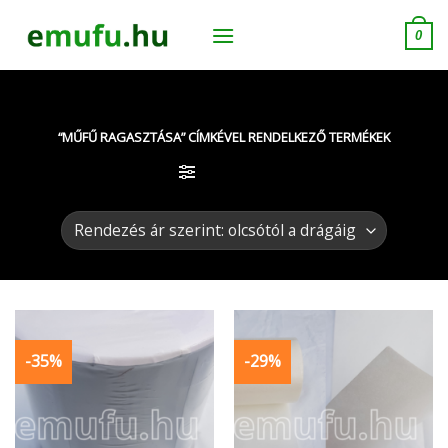
Skip
to
0
content
“MŰFŰ RAGASZTÁSA” CÍMKÉVEL RENDELKEZŐ TERMÉKEK
SZŰRÉS
-35%
-29%