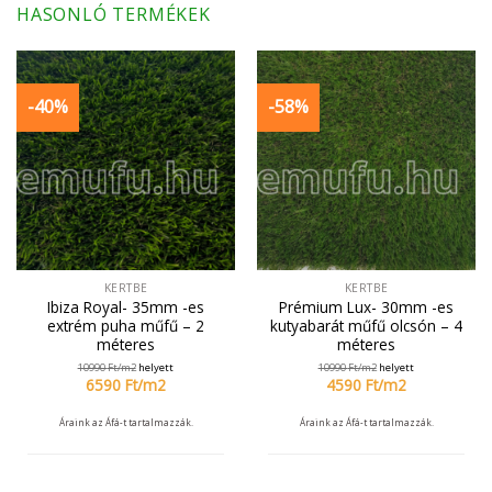
HASONLÓ TERMÉKEK
-40%
-58%
KERTBE
KERTBE
Ibiza Royal- 35mm -es
Prémium Lux- 30mm -es
extrém puha műfű – 2
kutyabarát műfű olcsón – 4
méteres
méteres
10990
Ft/
m2
helyett
10990
Ft/
m2
helyett
6590
Ft/
m2
4590
Ft/
m2
Áraink az Áfá-t tartalmazzák.
Áraink az Áfá-t tartalmazzák.