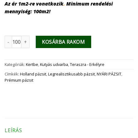
Az ár 1m2-re vonatkozik
.
Minimum rendelési
mennyiség: 100m2!
Relax - 45mm-es luxus műfű - 4 méteres mennyiség
KOSÁRBA RAKOM
Kategóriák:
Kertbe
,
Kutyás udvarba
,
Teraszra - Erkélyre
Címkék:
Holland pázsit
,
Legrealisztikusabb pázsit
,
NYÁRI PÁZSIT
,
Prémium pázsit
LEÍRÁS