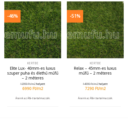
-46%
-51%
KERTBE
KERTBE
Elite Lux- 40mm-es luxus
Relax – 45mm-es luxus
szuper puha és élethű műfű
műfű – 2 méteres
– 2 méteres
12990
Ft/
m2
helyett
14990
Ft/
m2
helyett
6990
Ft/
m2
7290
Ft/
m2
Áraink az Áfá-t tartalmazzák.
Áraink az Áfá-t tartalmazzák.