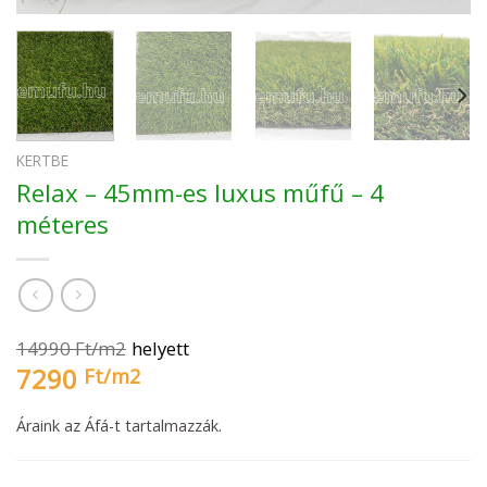
KERTBE
Relax – 45mm-es luxus műfű – 4
méteres
14990
Ft/
m2
helyett
7290
Ft/
m2
Áraink az Áfá-t tartalmazzák.