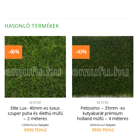
HASONLÓ TERMÉKEK
-46%
-43%
KERTBE
KERTBE
Elite Lux- 40mm-es luxus
Petissimo – 35mm -es
szuper puha és élethű műfű
kutyabarát prémium
– 2 méteres
holland műfű – 4 méteres
12990
Ft/
m2
helyett
6990
Ft/
m2
helyett
6990
Ft/
m2
3990
Ft/
m2