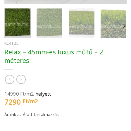
KERTBE
Relax – 45mm-es luxus műfű – 2
méteres
14990
Ft/
m2
helyett
7290
Ft/
m2
Áraink az Áfá-t tartalmazzák.