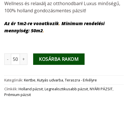
Wellness és relaxálj az otthonodban! Luxus minőségű,
100% holland gondozásmentes pázsit!
Az ár 1m2-re vonatkozik
.
Minimum rendelési
mennyiség:
50m2
.
Relax - 45mm-es luxus műfű - 2 méteres mennyiség
KOSÁRBA RAKOM
Kategóriák:
Kertbe
,
Kutyás udvarba
,
Teraszra - Erkélyre
Címkék:
Holland pázsit
,
Legrealisztikusabb pázsit
,
NYÁRI PÁZSIT
,
Prémium pázsit