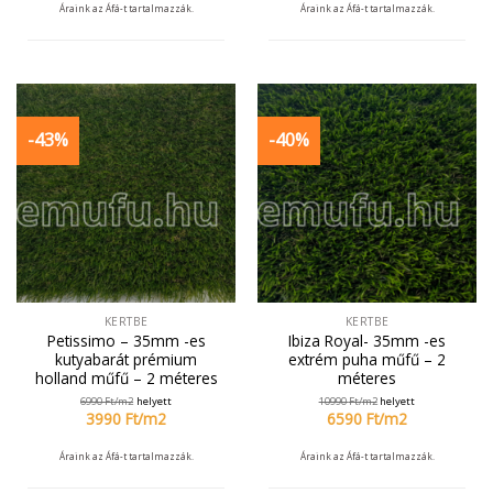
Áraink az Áfá-t tartalmazzák.
Áraink az Áfá-t tartalmazzák.
-43%
-40%
KERTBE
KERTBE
Petissimo – 35mm -es
Ibiza Royal- 35mm -es
kutyabarát prémium
extrém puha műfű – 2
holland műfű – 2 méteres
méteres
6990
Ft/
m2
helyett
10990
Ft/
m2
helyett
3990
Ft/
m2
6590
Ft/
m2
Áraink az Áfá-t tartalmazzák.
Áraink az Áfá-t tartalmazzák.