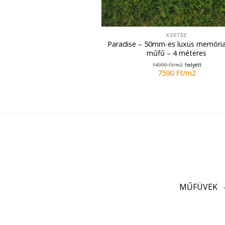
KERTBE
Paradise – 50mm-es luxus memória
műfű – 4 méteres
14990
Ft/
m2
helyett
7590
Ft/
m2
MŰFÜVEK